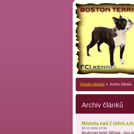
Úvodní stránka
Archiv článků
Archiv článků
Miminka mají 7 týdnů a k
28.12.2024 17:00
Bostonský teriér štěňata - jso