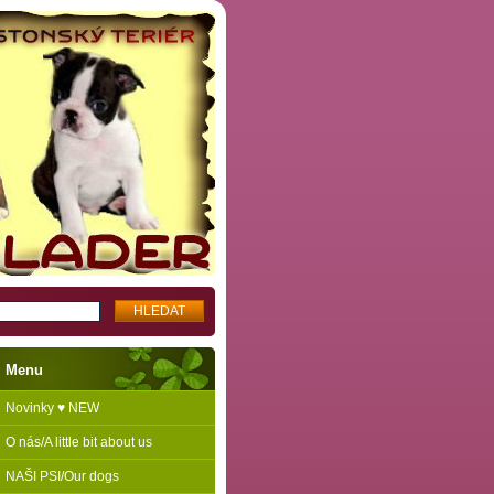
Menu
Novinky ♥ NEW
O nás/A little bit about us
NAŠI PSI/Our dogs