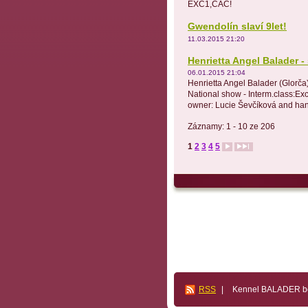
EXC1,CAC!
Gwendolín slaví 9let!
11.03.2015 21:20
Henrietta Angel Balader 
06.01.2015 21:04
Henrietta Angel Balader (Glorča
National show - Interm.class:Ex
owner: Lucie Ševčíková and hand
Záznamy: 1 - 10 ze 206
1
2
3
4
5
RSS
|
Kennel BALADER bos