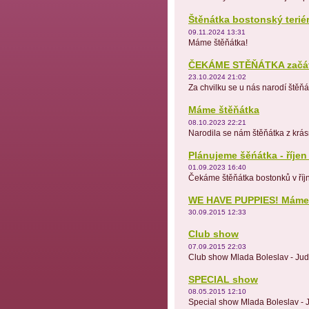
Štěnátka bostonský teriér
09.11.2024 13:31
Máme štěňátka!
ČEKÁME STĚŇÁTKA začát
23.10.2024 21:02
Za chvilku se u nás narodí štěň
Máme štěňátka
08.10.2023 22:21
Narodila se nám štěňátka z krás
Plánujeme šěńátka - říjen
01.09.2023 16:40
Čekáme štěňátka bostonků v říj
WE HAVE PUPPIES! Máme 
30.09.2015 12:33
Club show
07.09.2015 22:03
Club show Mlada Boleslav - Jud
SPECIAL show
08.05.2015 12:10
Special show Mlada Boleslav - J