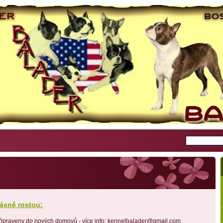
rásně rostou:
u připraveny do nových domovů - více info: kennelbalader@gmail.com