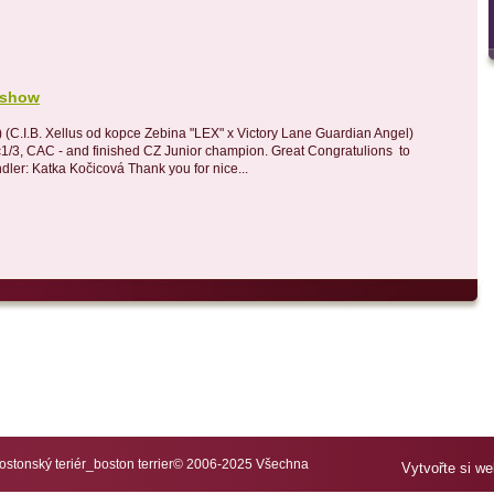
- show
) (C.I.B. Xellus od kopce Zebina "LEX" x Victory Lane Guardian Angel)
c1/3, CAC - and finished CZ Junior champion. Great Congratulions to
ler: Katka Kočicová Thank you for nice...
tonský teriér_boston terrier© 2006-2025 Všechna
Vytvořte si w