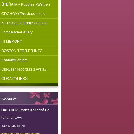
ŠTĚŇATA ♥ Puppies ♥Welpen
ODCHOVY/Previous litters
K PRODEJI/Puppies for sale
Fotogalerie/Gallery
IN MEMORY
BOSTON TERRIER INFO
Kontakt/Contact
Diskuse/Reportáže z výstav
ODKAZY/LINKS
Kontakt
BALADER - Marta Konečná Bc.
CZ OSTRAVA
+420724601070
kennelba
lader@gm
ail.com