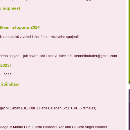
/ puppies!
kem listopadu 2024
áka bostonků z velmi krásného a zdravého spojení!
ného spojení - jak povah, tak i zdraví. Více info: kennelbalader@gmail.com
 2023!
nu 2023
štěňátka!
ge: M.Caban (DE) Our Julietta Balader Exc1, CAC (7females)
udge: A.Mudra Our Julietta Balader Exc2 and Giulieta Angel Balader