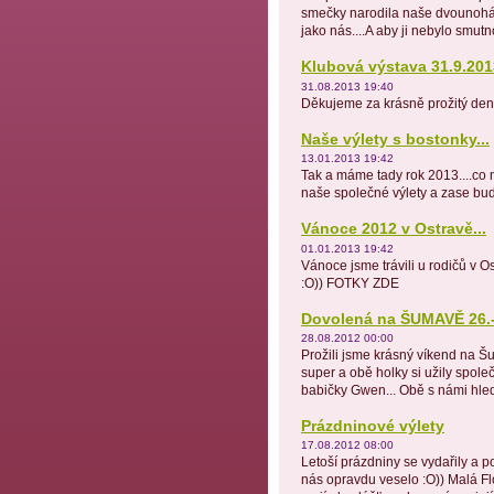
smečky narodila naše dvounohá 
jako nás....A aby ji nebylo smut
Klubová výstava 31.9.201
31.08.2013 19:40
Děkujeme za krásně prožitý de
Naše výlety s bostonky...
13.01.2013 19:42
Tak a máme tady rok 2013....co
naše společné výlety a zase bu
Vánoce 2012 v Ostravě...
01.01.2013 19:42
Vánoce jsme trávili u rodičů v Os
:O)) FOTKY ZDE
Dovolená na ŠUMAVĚ 26.-
28.08.2012 00:00
Prožili jsme krásný víkend na Š
super a obě holky si užily spole
babičky Gwen... Obě s námi hleda
Prázdninové výlety
17.08.2012 08:00
Letoší prázdniny se vydařily a 
nás opravdu veselo :O)) Malá Flo