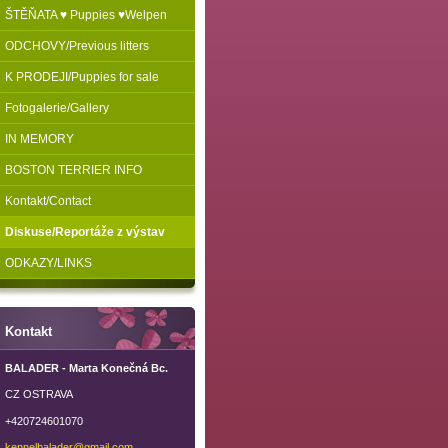
ŠTĚŇATA ♥ Puppies ♥Welpen
ODCHOVY/Previous litters
K PRODEJI/Puppies for sale
Fotogalerie/Gallery
IN MEMORY
BOSTON TERRIER INFO
Kontakt/Contact
Diskuse/Reportáže z výstav
ODKAZY/LINKS
Kontakt
BALADER - Marta Konečná Bc.
CZ OSTRAVA
+420724601070
kennelba
lader@gm
ail.com