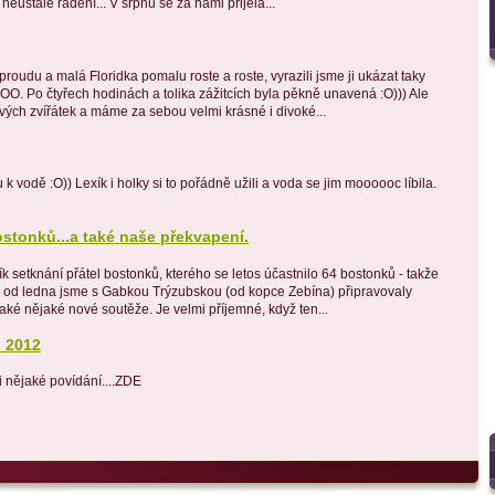
neustálé řádění... V srpnu se za námi přijela...
roudu a malá Floridka pomalu roste a roste, vyrazili jsme ji ukázat taky
u ZOO. Po čtyřech hodinách a tolika zážitcích byla pěkně unavená :O))) Ale
vých zvířátek a máme za sebou velmi krásné i divoké...
u k vodě :O)) Lexík i holky si to pořádně užili a voda se jim moooooc líbila.
bostonků...a také naše překvapení.
čník setknání přátel bostonků, kterého se letos účastnilo 64 bostonků - takže
Už od ledna jsme s Gabkou Trýzubskou (od kopce Zebína) připravovaly
také nějaké nové soutěže. Je velmi příjemné, když ten...
. 2012
 i nějaké povídání....ZDE