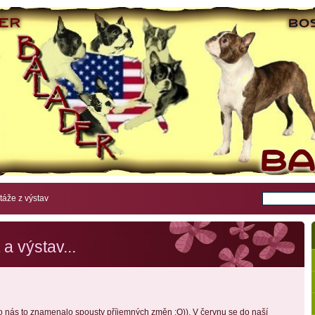
áže z výstav
a výstav...
o nás to znamenalo spousty příjemných změn :O)). V červnu se do naší