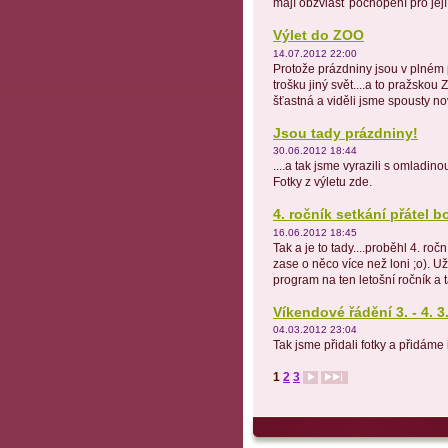
mají obzvlášť pochopení pro její 
Výlet do ZOO
14.07.2012 22:00
Protože prázdniny jsou v plném p
trošku jiný svět....a to pražsko
šťastná a viděli jsme spousty no
Jsou tady prázdniny!
30.06.2012 18:44
....a tak jsme vyrazili s omladino
Fotky z výletu zde.
4. ročník setkání přátel 
16.06.2012 18:45
Tak a je to tady....proběhl 4. ro
zase o něco více než loni ;o). 
program na ten letošní ročník a 
Víkendové řádění 3. - 4. 3
04.03.2012 23:04
Tak jsme přidali fotky a přidáme
1
2
3