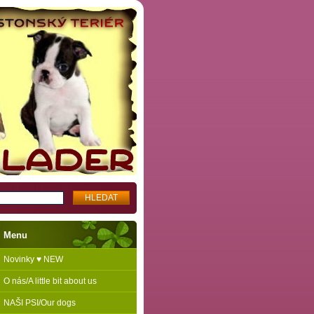
Menu
Novinky ♥ NEW
O nás/A little bit about us
NAŠI PSI/Our dogs