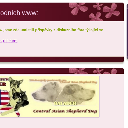
vodních www:
jsme zde umístili příspěvky z diskuzního fóra týkající se
(100,5 kB)