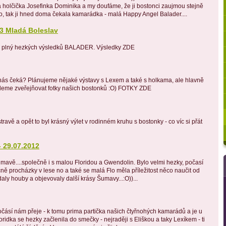
holčička Josefinka Dominika a my doufáme, že ji bostonci zaujmou stejně
no, tak ji hned doma čekala kamarádka - malá Happy Angel Balader....
3 Mladá Boleslav
n plný hezkých výsledků BALADER. Výsledky ZDE
 nás čeká? Plánujeme nějaké výstavy s Lexem a také s holkama, ale hlavně
deme zveřejňovat fotky našich bostonků :O) FOTKY ZDE
travě a opět to byl krásný výlet v rodinném kruhu s bostonky - co víc si přát
 29.07.2012
umavě....společně i s malou Floridou a Gwendolin. Bylo velmi hezky, počasí
čně procházky v lese no a také se malá Flo měla příležitost něco naučit od
ly houby a objevovaly další krásy Šumavy...:O))...
počásí nám přeje - k tomu prima partička našich čtyřnohých kamarádů a je u
ridka se hezky začlenila do smečky - nejraději s Eliškou a taky Lexíkem - ti