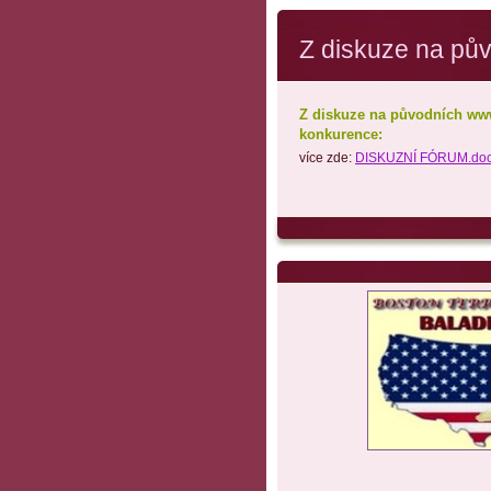
Z diskuze na pů
Z diskuze na původních www 
konkurence:
více zde:
DISKUZNÍ FÓRUM.doc 