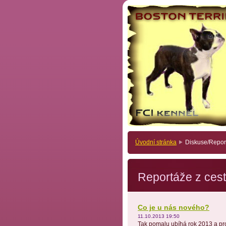
Úvodní stránka
Diskuse/Report
Reportáže z cest 
Co je u nás nového?
11.10.2013 19:50
Tak pomalu ubíhá rok 2013 a pr