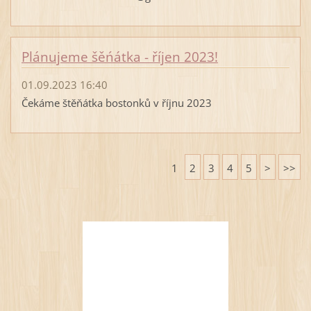
Plánujeme šěńátka - říjen 2023!
01.09.2023 16:40
Čekáme štěňátka bostonků v říjnu 2023
1
2
3
4
5
>
>>