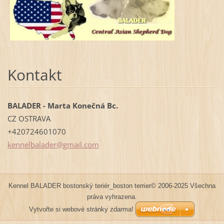
Kontakt
BALADER - Marta Konečná Bc.
CZ OSTRAVA
+420724601070
kennelba
lader@gm
ail.com
Kennel BALADER bostonský teriér_boston terrier© 2006-2025 Všechna
práva vyhrazena.
Vytvořte si webové stránky zdarma!