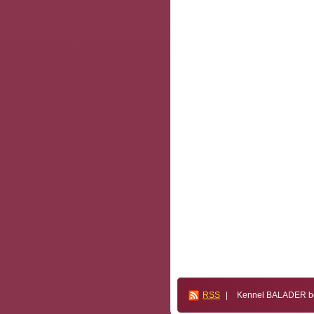
RSS
|
Kennel BALADER bos