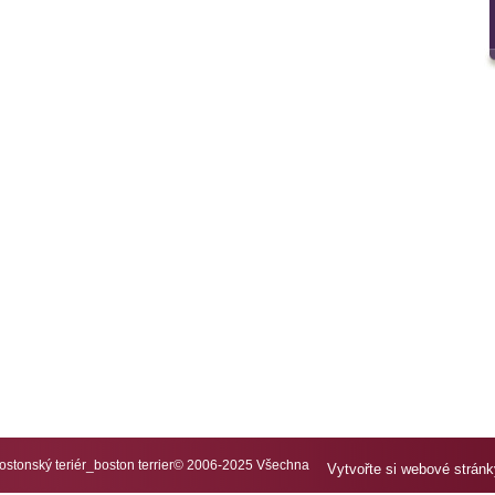
tonský teriér_boston terrier© 2006-2025 Všechna
Vytvořte si webové strán