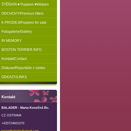
ŠTĚŇATA ♥ Puppies ♥Welpen
ODCHOVY/Previous litters
K PRODEJI/Puppies for sale
Fotogalerie/Gallery
IN MEMORY
BOSTON TERRIER INFO
Kontakt/Contact
Diskuse/Reportáže z výstav
ODKAZY/LINKS
Kontakt
BALADER - Marta Konečná Bc.
CZ OSTRAVA
+420724601070
kennelba
lader@gm
ail.com