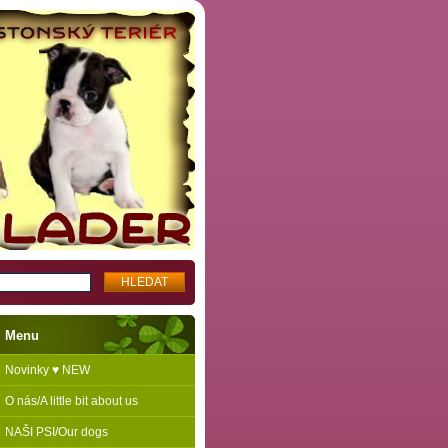
Menu
Novinky ♥ NEW
O nás/A little bit about us
NAŠI PSI/Our dogs