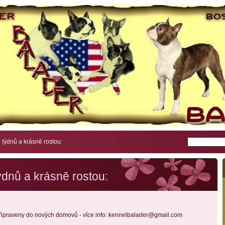
 týdnů a krásně rostou:
ýdnů a krásně rostou:
 připraveny do nových domovů - více info: kennelbalader@gmail.com