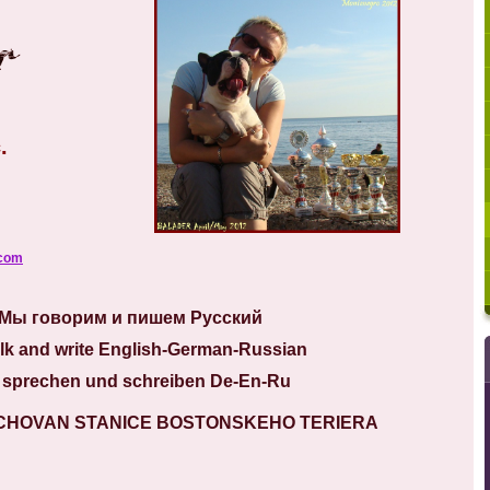
 Bc.
10 70
.com
Мы говорим и пишем Русский
lk and write English-German-Russian
 sprechen und schreiben De-En-Ru