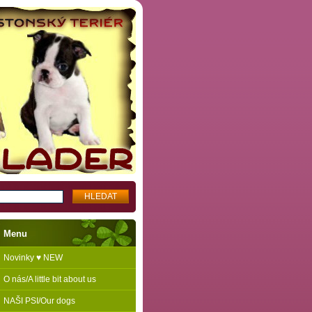
Menu
Novinky ♥ NEW
O nás/A little bit about us
NAŠI PSI/Our dogs