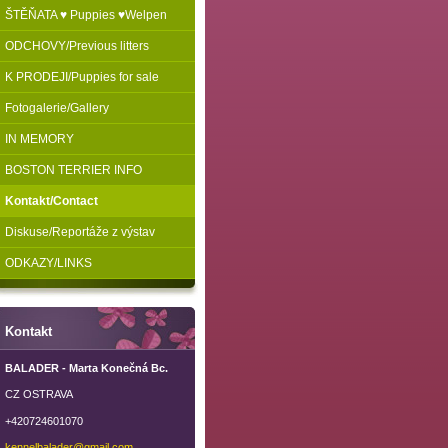
ŠTĚŇATA ♥ Puppies ♥Welpen
ODCHOVY/Previous litters
K PRODEJI/Puppies for sale
Fotogalerie/Gallery
IN MEMORY
BOSTON TERRIER INFO
Kontakt/Contact
Diskuse/Reportáže z výstav
ODKAZY/LINKS
Kontakt
BALADER - Marta Konečná Bc.
CZ OSTRAVA
+420724601070
kennelba
lader@gm
ail.com