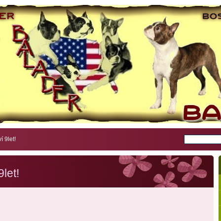
 9let!
let!