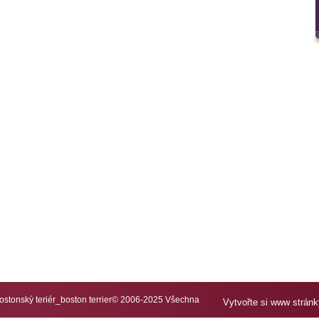
tonský teriér_boston terrier© 2006-2025 Všechna
Vytvořte si www strán