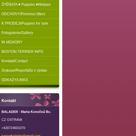
ŠTĚŇATA ♥ Puppies ♥Welpen
ODCHOVY/Previous litters
K PRODEJI/Puppies for sale
Fotogalerie/Gallery
IN MEMORY
BOSTON TERRIER INFO
Kontakt/Contact
Diskuse/Reportáže z výstav
ODKAZY/LINKS
Kontakt
BALADER - Marta Konečná Bc.
CZ OSTRAVA
+420724601070
kennelba
lader@gm
ail.com