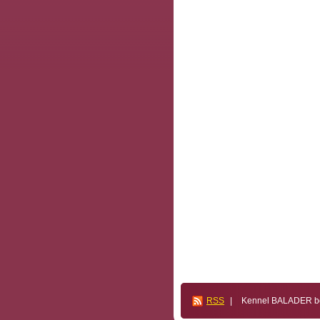
RSS
|
Kennel BALADER bos