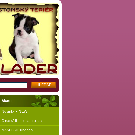
Menu
Novinky ♥ NEW
O nás/A little bit about us
NAŠI PSI/Our dogs