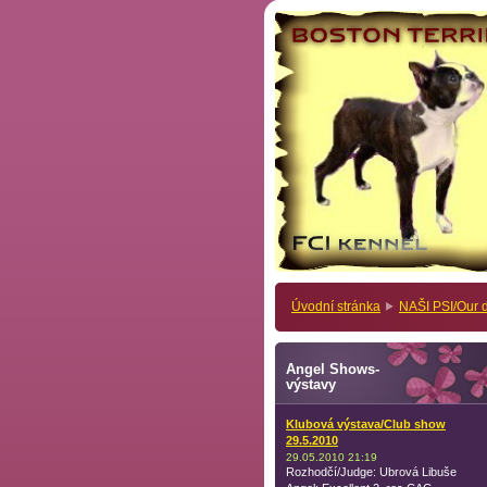
Úvodní stránka
NAŠI PSI/Our 
Angel Shows-
výstavy
Klubová výstava/Club show
29.5.2010
29.05.2010 21:19
Rozhodčí/Judge: Ubrová Libuše