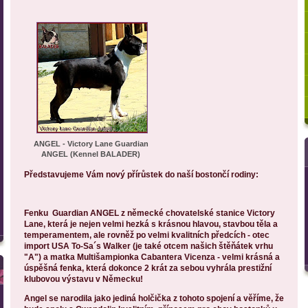
ANGEL - Victory Lane Guardian
ANGEL (Kennel BALADER)
Představujeme Vám nový přírůstek do naší bostončí rodiny:
Fenku
Guardian ANGEL
z německé chovatelské stanice
Victory
Lane
, která
je nejen velmi hezká s krásnou hlavou, stavbou těla a
temperamentem, ale rovněž po velmi kvalitních předcích -
otec
import USA To-Sa´s Walker
(je také otcem našich štěňátek vrhu
"A") a
matka Multišampionka Cabantera Vicenza
- velmi krásná a
úspěšná fenka, která dokonce 2 krát za sebou vyhrála prestižní
klubovou výstavu v Německu!
Angel se narodila jako jediná holčička z tohoto spojení a věříme, že