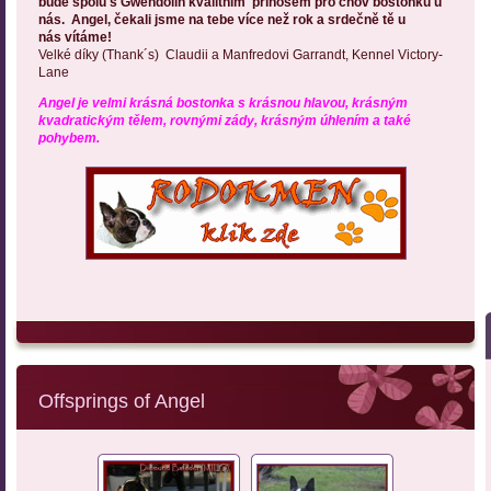
bude spolu s Gwendolin kvalitním přínosem pro chov bostonků u
nás.
Angel, čekali jsme na tebe více než rok a srdečně tě u
nás vítáme!
Velké díky (Thank´s)
Claudii a Manfredovi Garrandt, Kennel Victory-
Lane
Angel je velmi krásná bostonka s krásnou hlavou, krásným
kvadratickým tělem, rovnými zády, krásným úhlením a také
pohybem.
Offsprings of Angel