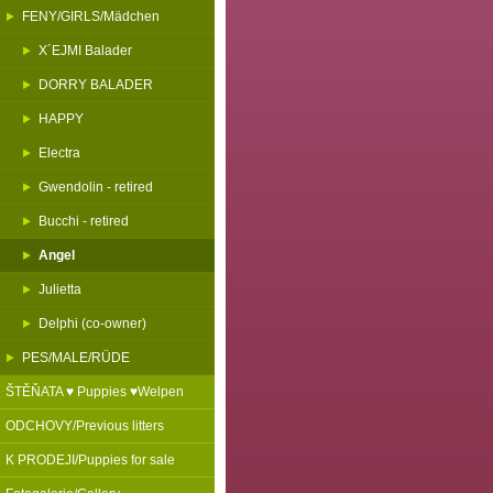
FENY/GIRLS/Mädchen
X´EJMI Balader
DORRY BALADER
HAPPY
Electra
Gwendolin - retired
Bucchi - retired
Angel
Julietta
Delphi (co-owner)
PES/MALE/RÜDE
ŠTĚŇATA ♥ Puppies ♥Welpen
ODCHOVY/Previous litters
K PRODEJI/Puppies for sale