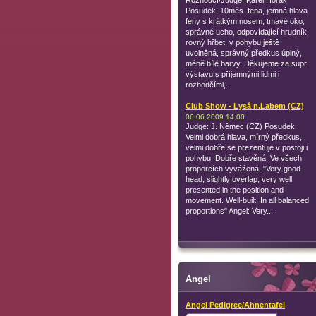
Posudek: 10měs. fena, jemná hlava
feny s krátkým nosem, tmavé oko,
správné ucho, odpovídající hrudník,
rovný hřbet, v pohybu ještě
uvolněná, správný předkus úplný,
méně bílé barvy. Děkujeme za supr
výstavu s příjemnými lidmi i
rozhodčími,...
Club Show - Lysá n.Labem (CZ)
06.06.2009 14:00
Judge: J. Němec (CZ) Posudek:
Velmi dobrá hlava, mírný předkus,
velmi dobře se prezentuje v postoji i
pohybu. Dobře stavěná. Ve všech
proporcích vyvážená. "Very good
head, slightly overlap, very well
presented in the position and
movement. Well-built. In all balanced
proportions" Angel: Very...
Angel
Angel Pedigree/Ahnentafel