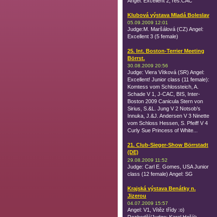
Angel: Excellent 2, res.CAC
Klubová výstava Mladá Boleslav
05.09.2009 12:01
Judge:M. Maršálová (CZ) Angel:
Excellent 3 (5 female)
25. Int. Boston-Terrier Meeting
Börrst.
30.08.2009 20:56
Judge: Viera Vítková (SR) Angel:
Excellent! Junior class (11 female):
Komtess vom Schlossteich, A.
Schade V 1, J-CAC, BIS, Inter-
Boston 2009 Canicula Stern von
Sirius, S.&L. Jung V 2 Notsob’s
Innuka, J.&J. Andersen V 3 Ninette
vom Schloss Hessen, S. Pfeiff V 4
Curly Sue Princess of White...
21. Club-Sieger-Show Börrstadt
(DE)
29.08.2009 11:52
Judge: Carl E. Gomes, USA Junior
class (12 female) Angel: SG
Krajská výstava Benátky n.
Jizerou
04.07.2009 15:57
Angel: V1, Vítěz třídy :o)
Rozhodčí/Judge: Karel Hořák