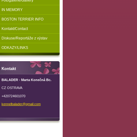
Fotogalerie/Gallery
IN MEMORY
BOSTON TERRIER INFO
Kontakt/Contact
Diskuse/Reportáže z výstav
ODKAZY/LINKS
Kontakt
BALADER - Marta Konečná Bc.
CZ OSTRAVA
+420724601070
kennelba
lader@gm
ail.com