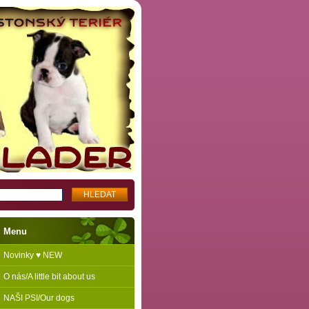
Menu
Novinky ♥ NEW
O nás/A little bit about us
NAŠI PSI/Our dogs