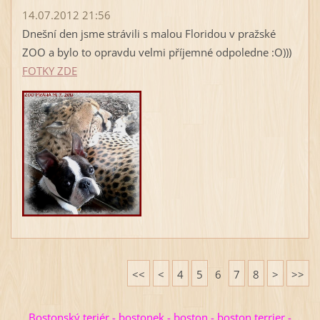
14.07.2012 21:56
Dnešní den jsme strávili s malou Floridou v pražské
ZOO a bylo to opravdu velmi příjemné odpoledne :O)))
FOTKY ZDE
<<
<
4
5
6
7
8
>
>>
Bostonský teriér - bostonek - boston - boston terrier -