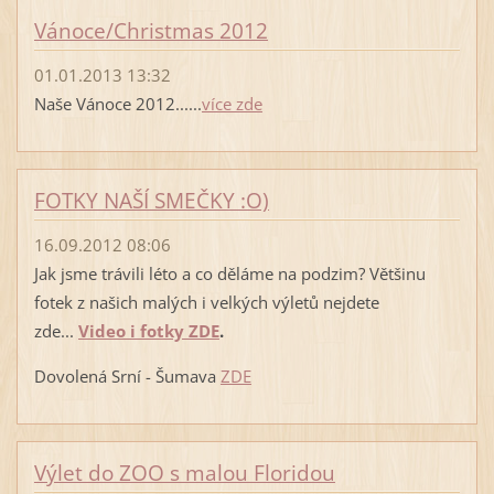
Vánoce/Christmas 2012
01.01.2013 13:32
Naše Vánoce 2012......
více zde
FOTKY NAŠÍ SMEČKY :O)
16.09.2012 08:06
Jak jsme trávili léto a co děláme na podzim? Většinu
fotek z našich malých i velkých výletů nejdete
zde...
Video i fotky ZDE
.
Dovolená Srní - Šumava
ZDE
Výlet do ZOO s malou Floridou