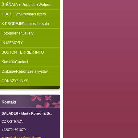
ŠTĚŇATA ♥ Puppies ♥Welpen
ODCHOVY/Previous litters
K PRODEJI/Puppies for sale
Fotogalerie/Gallery
IN MEMORY
BOSTON TERRIER INFO
Kontakt/Contact
Diskuse/Reportáže z výstav
ODKAZY/LINKS
Kontakt
BALADER - Marta Konečná Bc.
CZ OSTRAVA
+420724601070
kennelba
lader@gm
ail.com