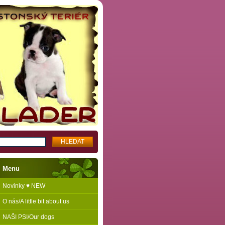
Menu
Novinky ♥ NEW
O nás/A little bit about us
NAŠI PSI/Our dogs