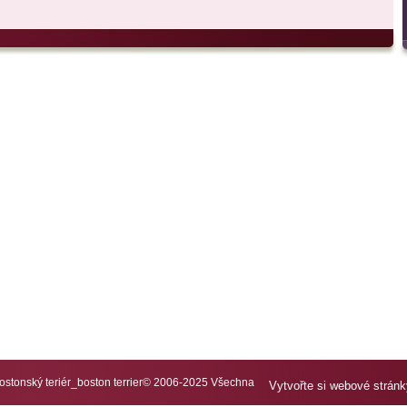
tonský teriér_boston terrier© 2006-2025 Všechna
Vytvořte si webové strán