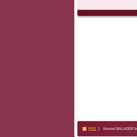
RSS
|
Kennel BALADER bos