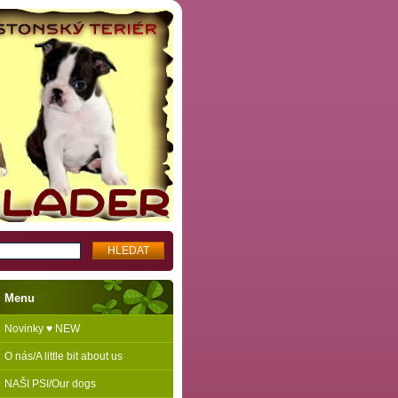
Menu
Novinky ♥ NEW
O nás/A little bit about us
NAŠI PSI/Our dogs