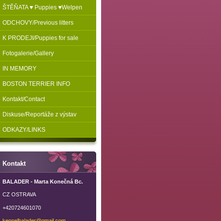
ŠTĚŇATA ♥ Puppies ♥Welpen
ODCHOVY/Previous litters
K PRODEJI/Puppies for sale
Fotogalerie/Gallery
IN MEMORY
BOSTON TERRIER INFO
Kontakt/Contact
Diskuse/Reportáže z výstav
ODKAZY/LINKS
Kontakt
BALADER - Marta Konečná Bc.
CZ OSTRAVA
+420724601070
kennelba
lader@gm
ail.com