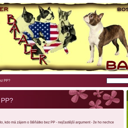
ez PP?
 PP?
o, kdo má zájem o štěňátko bez PP - nejčastější argument - že ho nechce