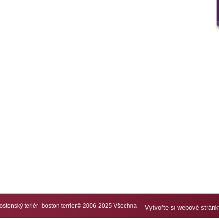
tonský teriér_boston terrier© 2006-2025 Všechna
Vytvořte si webové strán