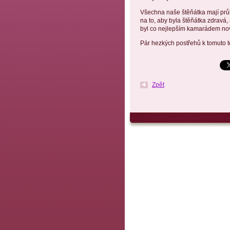
Všechna naše štěňátka mají prů
na to, aby byla štěňátka zdrav
byl co nejlepším kamarádem nové
Pár hezkých postřehů k tomuto 
Zpět