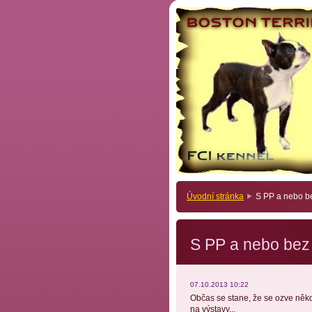
Úvodní stránka
S PP a nebo b
S PP a nebo bez
07.10.2013 10:22
Občas se stane, že se ozve někd
na výstavy...