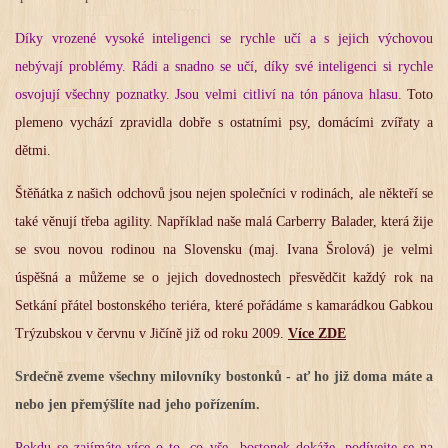
Díky vrozené vysoké inteligenci se rychle učí a s jejich výchovou
nebývají problémy. Rádi a snadno se učí, díky své inteligenci si rychle
osvojují všechny poznatky. Jsou velmi citliví na tón pánova hlasu.
Toto
plemeno vychází zpravidla dobře s ostatními psy, domácími zvířaty a
dětmi.
Štěňátka z našich odchovů jsou nejen společníci v rodinách, ale někteří se
také věnují třeba agility. Například naše malá Carberry Balader, která žije
se svou novou rodinou na Slovensku (maj. Ivana Šrolová) je velmi
úspěšná a můžeme se o jejich dovednostech přesvědčit každý rok na
Setkání přátel bostonského teriéra, které pořádáme s kamarádkou Gabkou
Trýzubskou v červnu v Jičíně již od roku 2009.
Více ZDE
Srdečně zveme všechny milovníky bostonků - ať ho již doma máte a
nebo jen přemýšlíte nad jeho pořízením.
Pokdu se zajímáte více o to, co vše bostonek dokáže, podívejte se na