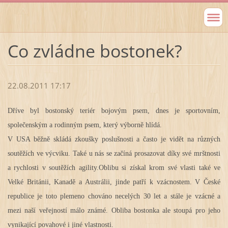
Co zvládne bostonek?
22.08.2011 17:17
Dříve byl bostonský teriér bojovým psem, dnes je sportovním,
společenským a rodinným psem, který výborně hlídá.
V USA běžně skládá zkoušky poslušnosti a často je vidět na různých
soutěžích ve výcviku. Také u nás se začíná prosazovat díky své mrštnosti
a rychlosti v soutěžích agility.Oblibu si získal krom své vlasti také ve
Velké Británii, Kanadě a Austrálii, jinde patří k vzácnostem. V České
republice je toto plemeno chováno necelých 30 let a stále je vzácné a
mezi naší veřejností málo známé. Obliba bostonka ale stoupá pro jeho
vynikající povahové i jiné vlastnosti.