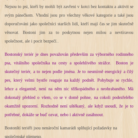
Nejsou to psi, kteří by mohli být zavřeni v kotci bez kontaktu a aktivit se
svým pánečkem. Vhodní jsou pro všechny věkové kategorie a také jsou
doporučováni jako společníci starších lidí, kteří mají čas se jim skutečně
věnovat. Bostoni jim za to poskytnou nejen milou a nevtíravou
společnost, ale i pocit bezpečí..
Bostonský teriér je dnes považován především za výborného rodinného
psa, vitálního společníka na cesty a spolehlivého strážce.
Boston je
skutečný teriér, a to nejen podle jména. Je to nesmírně energický a čilý
pes, který velmi bystře reaguje na každý podnět. Pohybuje se rychle,
lehce a elegantně, není na něm nic těžkopádného a neohrabaného. Má
dokonalý přehled o všem, co se v domě pohne, na cokoli podezřelého
okamžitě upozorní. Rozhodně není uštěkaný, ale když usoudí, že je to
potřebné, dokáže se buď ozvat, nebo i aktivně zasáhnout.
Bostonští teriéři jsou nenároční kamarádi splňující požadavky na
společenské plemeno.